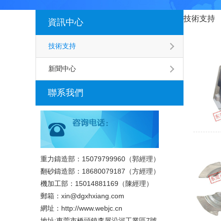
技術支持
資訊中心
技術支持
新聞中心
聯系我們
重力鑄造部：15079799960（郭經理）
翻砂鑄造部：18680079187（方經理）
機加工部：15014881169（陳經理）
郵箱：xin@dgxhxiang.com
網址：http://www.webjc.cn
地址:東莞市橋頭鎮李屋沿河工業區7號