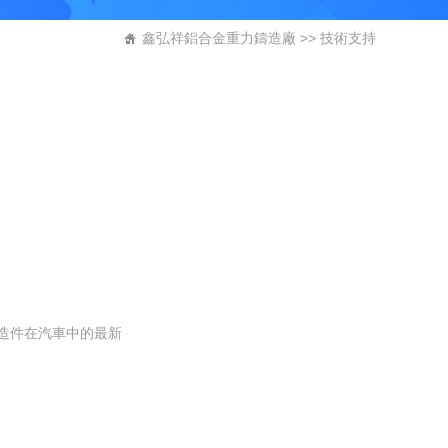
鑫弘祥鋁合金重力鑄造廠
>>
技術支持
造件在汽車中的最新