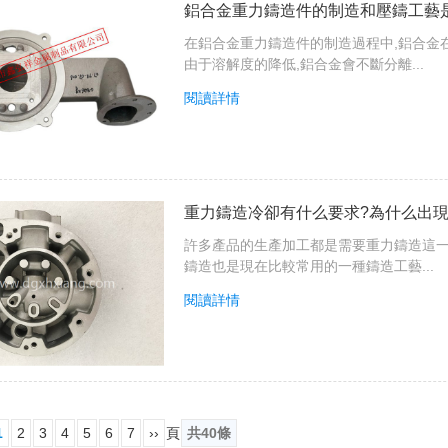
鋁合金重力鑄造件的制造和壓鑄工藝
在鋁合金重力鑄造件的制造過程中,鋁合金
由于溶解度的降低,鋁合金會不斷分離...
閱讀詳情
重力鑄造冷卻有什么要求?為什么出現
許多產品的生產加工都是需要重力鑄造這一
鑄造也是現在比較常用的一種鑄造工藝...
閱讀詳情
1
2
3
4
5
6
7
››
頁
共40條