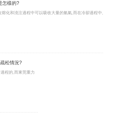
是怎樣的?
在熔化和澆注過程中可以吸收大量的氫氣,而在冷卻過程中,
疏松情況?
過程的,而東莞重力