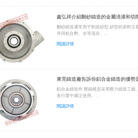
鑫弘祥介紹翻砂鑄造的金屬澆灌和切
翻砂鑄造通常用于制造砂型,砂型的原料主要
并與粘合劑、水等混合。...
閱讀詳情
東莞鑄造廠告訴你鋁合金鑄造的優勢
鋁合金鑄造件:壓鑄模是采用壓力鑄造工藝
各行業中廣泛使用。...
閱讀詳情