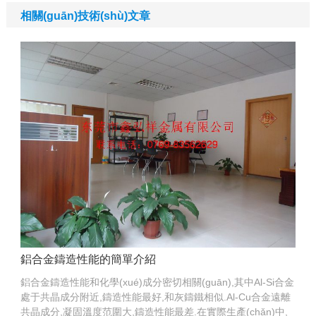
相關(guān)技術(shù)文章
鋁合金鑄造性能的簡單介紹
鋁合金鑄造性能和化學(xué)成分密切相關(guān),其中Al-Si合金
處于共晶成分附近,鑄造性能最好,和灰鑄鐵相似.Al-Cu合金遠離
共晶成分,凝固溫度范圍大,鑄造性能最差.在實際生產(chǎn)中,